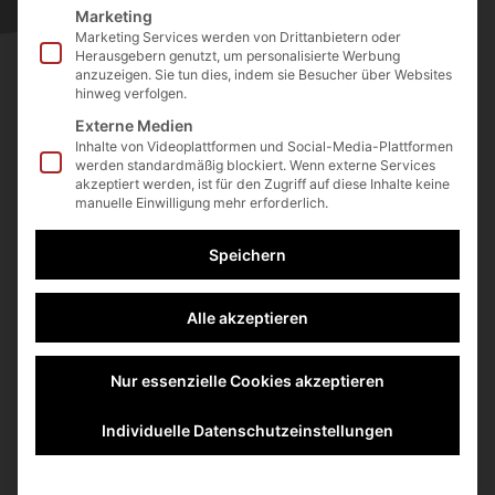
Marketing
Jetzt kostenfrei die Akademie
Marketing Services werden von Drittanbietern oder
nutzen
Herausgebern genutzt, um personalisierte Werbung
anzuzeigen. Sie tun dies, indem sie Besucher über Websites
hinweg verfolgen.
Externe Medien
Wir wissen, wie viel Sie im
Inhalte von Videoplattformen und Social-Media-Plattformen
werden standardmäßig blockiert. Wenn externe Services
Arbeitsalltag zu tun haben.
akzeptiert werden, ist für den Zugriff auf diese Inhalte keine
Mit der SchmidtColleg Online
manuelle Einwilligung mehr erforderlich.
Akademie lernen Sie fle-
Speichern
xibel, ortsunabhängig und
genau dann, wenn es für Sie
Alle akzeptieren
passt – mit vielen kostenlosen
Inhalten und praxis- nahen
Impulsen. So entwickeln Sie
Nur essenzielle Cookies akzeptieren
sich und Ihr Unter- nehmen
Individuelle Datenschutzeinstellungen
nachhaltig weiter – mit
Wissen, das Sie direkt