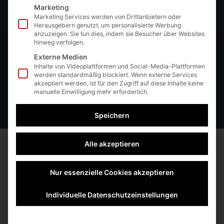
Marketing
Mallorca)
Marketing Services werden von Drittanbietern oder
Herausgebern genutzt, um personalisierte Werbung
anzuzeigen. Sie tun dies, indem sie Besucher über Websites
hinweg verfolgen.
Kurs-Details anzeigen
Externe Medien
Inhalte von Videoplattformen und Social-Media-Plattformen
werden standardmäßig blockiert. Wenn externe Services
·
akzeptiert werden, ist für den Zugriff auf diese Inhalte keine
Dezember 4, 2023
René von Fournier
manuelle Einwilligung mehr erforderlich.
Speichern
Alle akzeptieren
Nur essenzielle Cookies akzeptieren
Individuelle Datenschutzeinstellungen