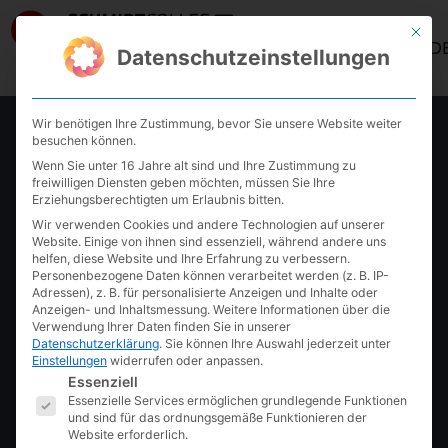
Mit die
ANMELD
Datenschutzeinstellungen
Wir benötigen Ihre Zustimmung, bevor Sie unsere Website weiter
,
AKADEMIE
KURS PAGE
besuchen können.
Wenn Sie unter 16 Jahre alt sind und Ihre Zustimmung zu
KI – Innovationen
freiwilligen Diensten geben möchten, müssen Sie Ihre
Erziehungsberechtigten um Erlaubnis bitten.
Wir verwenden Cookies und andere Technologien auf unserer
für den
Website. Einige von ihnen sind essenziell, während andere uns
helfen, diese Website und Ihre Erfahrung zu verbessern.
Personenbezogene Daten können verarbeitet werden (z. B. IP-
Mittelstand
Adressen), z. B. für personalisierte Anzeigen und Inhalte oder
Anzeigen- und Inhaltsmessung.
Weitere Informationen über die
Verwendung Ihrer Daten finden Sie in unserer
Datenschutzerklärung
.
Sie können Ihre Auswahl jederzeit unter
(Masterclass
Einstellungen
widerrufen oder anpassen.
Es folgt eine Liste der Service-Gruppen, fü
Essenziell
Essenzielle Services ermöglichen grundlegende Funktionen
Nov. 2023
und sind für das ordnungsgemäße Funktionieren der
Website erforderlich.