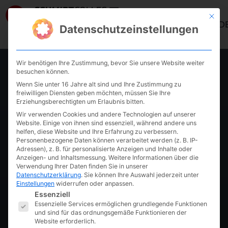
Mit die
ANMELD
Datenschutzeinstellungen
Wir benötigen Ihre Zustimmung, bevor Sie unsere Website weiter
,
AKADEMIE
KURS PAGE
besuchen können.
Wenn Sie unter 16 Jahre alt sind und Ihre Zustimmung zu
Erfolgreich in der
freiwilligen Diensten geben möchten, müssen Sie Ihre
Erziehungsberechtigten um Erlaubnis bitten.
Wir verwenden Cookies und andere Technologien auf unserer
Krise
Website. Einige von ihnen sind essenziell, während andere uns
helfen, diese Website und Ihre Erfahrung zu verbessern.
Personenbezogene Daten können verarbeitet werden (z. B. IP-
Adressen), z. B. für personalisierte Anzeigen und Inhalte oder
Kurs-Details anzeigen
Anzeigen- und Inhaltsmessung.
Weitere Informationen über die
Verwendung Ihrer Daten finden Sie in unserer
Datenschutzerklärung
.
Sie können Ihre Auswahl jederzeit unter
Einstellungen
widerrufen oder anpassen.
·
Es folgt eine Liste der Service-Gruppen, fü
September 28, 2023
Cay von Fournier
Essenziell
Essenzielle Services ermöglichen grundlegende Funktionen
und sind für das ordnungsgemäße Funktionieren der
Website erforderlich.