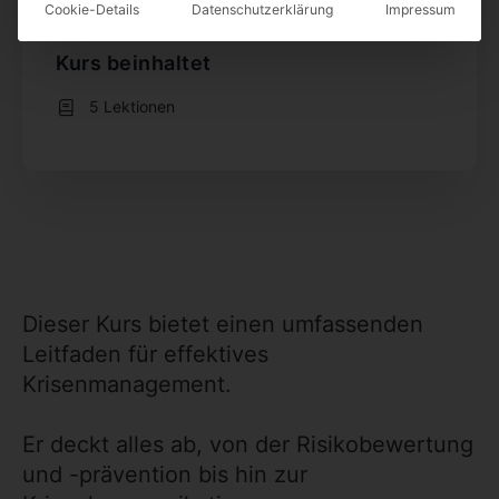
Cookie-Details
Datenschutzerklärung
Impressum
199,00 €
Kurs beinhaltet
5 Lektionen
Dieser Kurs bietet einen umfassenden
Leitfaden für effektives
Krisenmanagement.
Er deckt alles ab, von der Risikobewertung
und -prävention bis hin zur