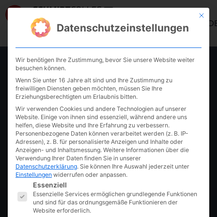
Mit die
ANMELD
Datenschutzeinstellungen
Wir benötigen Ihre Zustimmung, bevor Sie unsere Website weiter
KURS PAGE
besuchen können.
Wenn Sie unter 16 Jahre alt sind und Ihre Zustimmung zu
Die besten
freiwilligen Diensten geben möchten, müssen Sie Ihre
Erziehungsberechtigten um Erlaubnis bitten.
Wir verwenden Cookies und andere Technologien auf unserer
Mitarbeiter
Website. Einige von ihnen sind essenziell, während andere uns
helfen, diese Website und Ihre Erfahrung zu verbessern.
Personenbezogene Daten können verarbeitet werden (z. B. IP-
finden & behalten
Adressen), z. B. für personalisierte Anzeigen und Inhalte oder
Anzeigen- und Inhaltsmessung.
Weitere Informationen über die
Verwendung Ihrer Daten finden Sie in unserer
Datenschutzerklärung
.
Sie können Ihre Auswahl jederzeit unter
Einstellungen
widerrufen oder anpassen.
Kurs-Details anzeigen
Es folgt eine Liste der Service-Gruppen, fü
Essenziell
Essenzielle Services ermöglichen grundlegende Funktionen
und sind für das ordnungsgemäße Funktionieren der
·
Website erforderlich.
September 28, 2023
Cay von Fournier