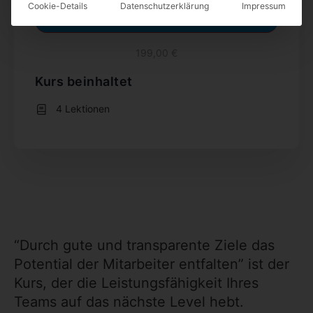
Cookie-Details
Datenschutzerklärung
Impressum
Diesen Kurs belegen
199,00 €
Kurs beinhaltet
4 Lektionen
“Durch gute und transparente Ziele das
Potential der Mitarbeiter entfalten” ist der
Kurs, der die Leistungsfähigkeit Ihres
Teams auf das nächste Level hebt.