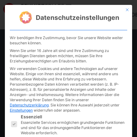
Mit die
ANMELD
Datenschutzeinstellungen
Wir benötigen Ihre Zustimmung, bevor Sie unsere Website weiter
KURS PAGE
besuchen können.
Wenn Sie unter 16 Jahre alt sind und Ihre Zustimmung zu
Klare Ziele,
freiwilligen Diensten geben möchten, müssen Sie Ihre
Erziehungsberechtigten um Erlaubnis bitten.
Wir verwenden Cookies und andere Technologien auf unserer
Souveräne
Website. Einige von ihnen sind essenziell, während andere uns
helfen, diese Website und Ihre Erfahrung zu verbessern.
Personenbezogene Daten können verarbeitet werden (z. B. IP-
Führung
Adressen), z. B. für personalisierte Anzeigen und Inhalte oder
Anzeigen- und Inhaltsmessung.
Weitere Informationen über die
Verwendung Ihrer Daten finden Sie in unserer
Datenschutzerklärung
.
Sie können Ihre Auswahl jederzeit unter
Einstellungen
widerrufen oder anpassen.
Kurs-Details anzeigen
Es folgt eine Liste der Service-Gruppen, fü
Essenziell
Essenzielle Services ermöglichen grundlegende Funktionen
und sind für das ordnungsgemäße Funktionieren der
·
Website erforderlich.
September 28, 2023
Cay von Fournier