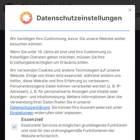
Mit die
ANMELD
Datenschutzeinstellungen
Wir benötigen Ihre Zustimmung, bevor Sie unsere Website weiter
,
AKADEMIE
KURS PAGE
besuchen können.
Wenn Sie unter 16 Jahre alt sind und Ihre Zustimmung zu
KI-
freiwilligen Diensten geben möchten, müssen Sie Ihre
Erziehungsberechtigten um Erlaubnis bitten.
Wir verwenden Cookies und andere Technologien auf unserer
Umsetzungskurs
Website. Einige von ihnen sind essenziell, während andere uns
helfen, diese Website und Ihre Erfahrung zu verbessern.
Personenbezogene Daten können verarbeitet werden (z. B. IP-
Adressen), z. B. für personalisierte Anzeigen und Inhalte oder
Kurs-Details anzeigen
Anzeigen- und Inhaltsmessung.
Weitere Informationen über die
Verwendung Ihrer Daten finden Sie in unserer
Datenschutzerklärung
.
Sie können Ihre Auswahl jederzeit unter
Einstellungen
widerrufen oder anpassen.
·
Es folgt eine Liste der Service-Gruppen, fü
Juli 25, 2025
Thorsten
Essenziell
Essenzielle Services ermöglichen grundlegende Funktionen
und sind für das ordnungsgemäße Funktionieren der
Website erforderlich.