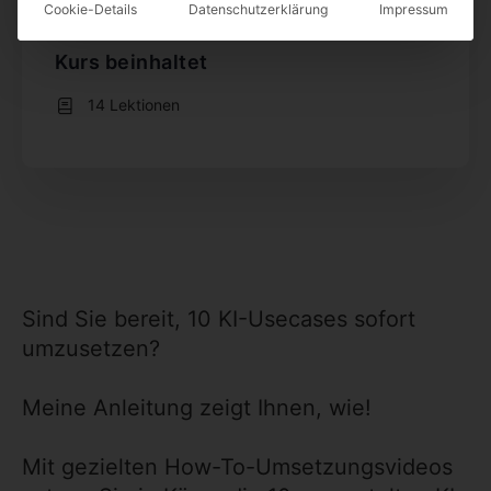
Cookie-Details
Datenschutzerklärung
Impressum
997,00 €
Kurs beinhaltet
14 Lektionen
Sind Sie bereit, 10 KI-Usecases sofort
umzusetzen?
Meine Anleitung zeigt Ihnen, wie!
Mit gezielten How-To-Umsetzungsvideos