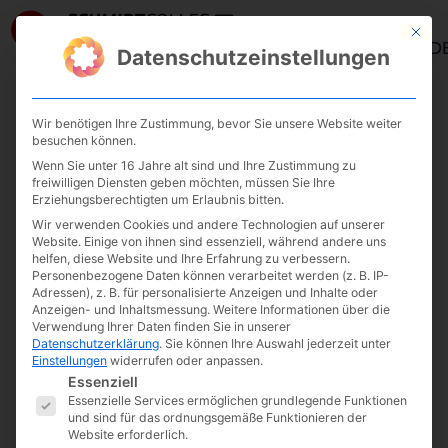
Mit die
ANMELD
Datenschutzeinstellungen
Wir benötigen Ihre Zustimmung, bevor Sie unsere Website weiter
Verantwortung (Teil 1)
besuchen können.
Wenn Sie unter 16 Jahre alt sind und Ihre Zustimmung zu
freiwilligen Diensten geben möchten, müssen Sie Ihre
Erziehungsberechtigten um Erlaubnis bitten.
Cay von Fournier
Wir verwenden Cookies und andere Technologien auf unserer
Oktober 18, 2021
Website. Einige von ihnen sind essenziell, während andere uns
helfen, diese Website und Ihre Erfahrung zu verbessern.
Personenbezogene Daten können verarbeitet werden (z. B. IP-
Adressen), z. B. für personalisierte Anzeigen und Inhalte oder
Anzeigen- und Inhaltsmessung.
Weitere Informationen über die
Verwendung Ihrer Daten finden Sie in unserer
Datenschutzerklärung
.
Sie können Ihre Auswahl jederzeit unter
Einstellungen
widerrufen oder anpassen.
Es folgt eine Liste der Service-Gruppen, fü
Essenziell
Essenzielle Services ermöglichen grundlegende Funktionen
und sind für das ordnungsgemäße Funktionieren der
Website erforderlich.