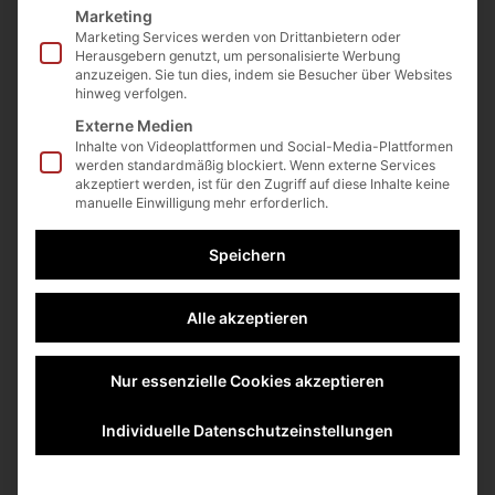
Marketing
Marketing Services werden von Drittanbietern oder
Herausgebern genutzt, um personalisierte Werbung
anzuzeigen. Sie tun dies, indem sie Besucher über Websites
hinweg verfolgen.
Externe Medien
Endlich Montag! (KW 42)
Verantwortung
Inhalte von Videoplattformen und Social-Media-Plattformen
werden standardmäßig blockiert. Wenn externe Services
(Teil 1)
akzeptiert werden, ist für den Zugriff auf diese Inhalte keine
manuelle Einwilligung mehr erforderlich.
type=”vertical” height=”50″ width=”10″
Speichern
hide_on_mobile=”small-visibility,medium-
visibility,large-visibility” class=”” id=”” /]
Alle akzeptieren
Seminarempfehlung:
Nur essenzielle Cookies akzeptieren
UnternehmerEnergie für Führungskräfte
(11.-12.11.21 – Essen)
Individuelle Datenschutzeinstellungen
Willkommen in dieser neuen Woche voller