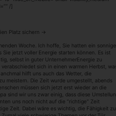
d=”” /]
eien Platz sichern →
enden Woche. Ich hoffe, Sie hatten ein sonnig
e jetzt voller Energie starten können. Es ist
tig, selbst in guter UnternehmerEnergie zu
verabschiedet sich in einen warmen Herbst, wa
 Manchmal hilft uns auch das Wetter, die
 meistern. Die Zeit wurde umgestellt, abends
enschen müssen sich jetzt erst wieder an die
a sind wir uns zwar einig, dass diese Umstellu
ten uns noch nicht auf die “richtige” Zeit
htige Zeit. Dabei wäre es wichtig, die Fähigkeit zu
. Zumal viele schwierige Themen vor der Tür