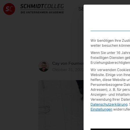
SEMINARE
ONE
Die Inflation meistern
Wir benötigen Ihre Zus
weiter besuchen könne
Wenn Sie unter 16 Jahre
freiwilligen Diensten g
Erziehungsberechtigten 
Cay von Fournier
Oktober 31, 2022
Wir verwenden Cookies
Website. Einige von ihn
helfen, diese Website u
Personenbezogene Daten
Adressen), z. B. für per
Anzeigen- und Inhaltsm
Verwendung Ihrer Daten 
Datenschutzerklärung
.
Einstellungen
widerrufe