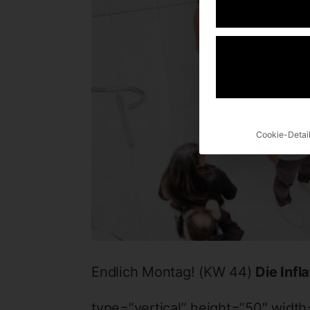
Cookie-Detai
Endlich Montag! (KW 44)
Die Infla
type=”vertical” height=”50″ width