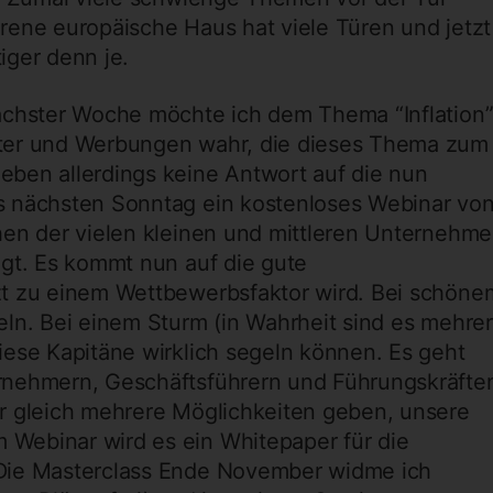
rene europäische Haus hat viele Türen und jetzt
tiger denn je.
ächster Woche möchte ich dem Thema “Inflation
ter und Werbungen wahr, die dieses Thema zum
ben allerdings keine Antwort auf die nun
s nächsten Sonntag ein kostenloses Webinar vo
hen der vielen kleinen und mittleren Unternehm
egt. Es kommt nun auf die gute
zt zu einem Wettbewerbsfaktor wird. Bei schöne
ln. Bei einem Sturm (in Wahrheit sind es mehre
iese Kapitäne wirklich segeln können. Es geht
rnehmern, Geschäftsführern und Führungskräfte
r gleich mehrere Möglichkeiten geben, unsere
Webinar wird es ein Whitepaper für die
Die Masterclass Ende November widme ich