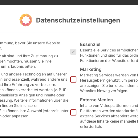
 CIRCLE
VORTRÄGE
WORKSHOPS
ONLINE
Datenschutzeinstellungen
TERM
Es folgt eine Liste der
 – Teil 1
timmung, bevor Sie unsere Website
Essenziell
n.
Essenzielle Services ermöglich
Funktionen und sind für das or
 alt sind und Ihre Zustimmung zu
Funktionieren der Website erford
eben möchten, müssen Sie Ihre
um Erlaubnis bitten.
Marketing
 und andere Technologien auf unserer
Marketing Services werden von D
en sind essenziell, während andere uns
Herausgebern genutzt, um perso
nd Ihre Erfahrung zu verbessern.
anzuzeigen. Sie tun dies, indem 
 können verarbeitet werden (z. B. IP-
Websites hinweg verfolgen.
sonalisierte Anzeigen und Inhalte oder
Externe Medien
essung.
Weitere Informationen über die
finden Sie in unserer
Inhalte von Videoplattformen un
Sie können Ihre Auswahl jederzeit unter
Plattformen werden standardmäß
n oder anpassen.
externe Services akzeptiert werde
auf diese Inhalte keine manuelle
erforderlich.