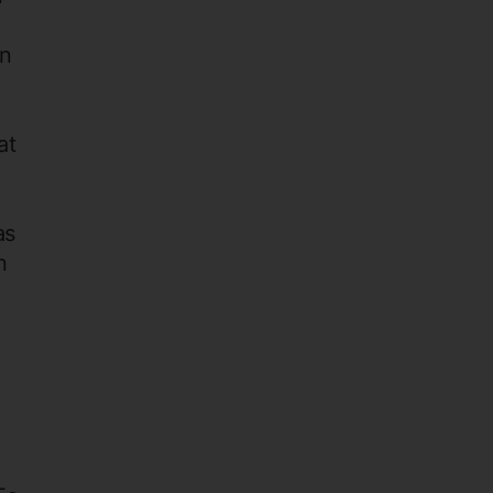
en
at
as
n