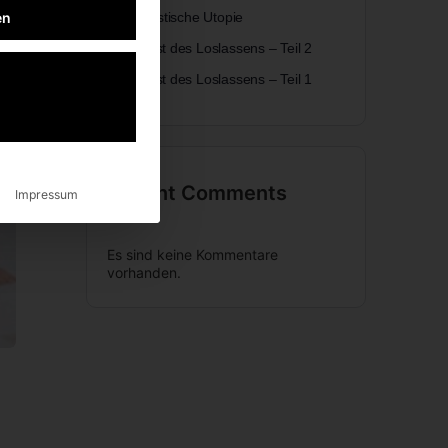
Die realistische Utopie
en
Die Kunst des Loslassens – Teil 2
Die Kunst des Loslassens – Teil 1
Recent Comments
Impressum
Es sind keine Kommentare
vorhanden.