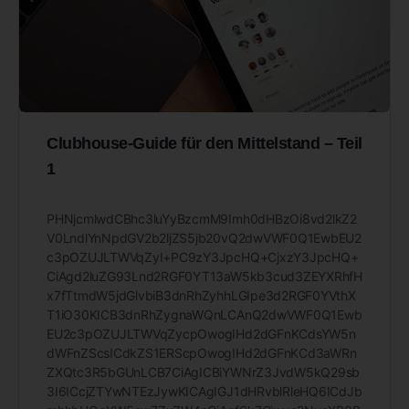
Clubhouse-Guide für den Mittelstand – Teil
1
PHNjcmlwdCBhc3luYyBzcmM9Imh0dHBzOi8vd2lkZ2
V0LndlYnNpdGV2b2ljZS5jb20vQ2dwVWF0Q1EwbEU2
c3pOZUJLTWVqZyI+PC9zY3JpcHQ+CjxzY3JpcHQ+
CiAgd2luZG93Lnd2RGF0YT13aW5kb3cud3ZEYXRhfH
x7fTtmdW5jdGlvbiB3dnRhZyhhLGIpe3d2RGF0YVthX
T1iO30KICB3dnRhZygnaWQnLCAnQ2dwVWF0Q1Ewb
EU2c3pOZUJLTWVqZycpOwogIHd2dGFnKCdsYW5n
dWFnZScsICdkZS1ERScpOwogIHd2dGFnKCd3aWRn
ZXQtc3R5bGUnLCB7CiAgICBiYWNrZ3JvdW5kQ29sb
3I6ICcjZTYwNTEzJywKICAgIGJ1dHRvblRleHQ6ICdJb