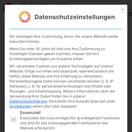
Mit die
ANMELD
Datenschutzeinstellungen
Wir benötigen Ihre Zustimmung, bevor Sie unsere Website weiter
Hermann Simon
besuchen können.
Wenn Sie unter 16 Jahre alt sind und Ihre Zustimmung zu
freiwilligen Diensten geben möchten, müssen Sie Ihre
Erziehungsberechtigten um Erlaubnis bitten.
Cay von Fournier
Wir verwenden Cookies und andere Technologien auf unserer
Februar 10, 2021
Website. Einige von ihnen sind essenziell, während andere uns
helfen, diese Website und Ihre Erfahrung zu verbessern.
Personenbezogene Daten können verarbeitet werden (z. B. IP-
Adressen), z. B. für personalisierte Anzeigen und Inhalte oder
Anzeigen- und Inhaltsmessung.
Weitere Informationen über die
Verwendung Ihrer Daten finden Sie in unserer
Datenschutzerklärung
.
Sie können Ihre Auswahl jederzeit unter
Einstellungen
widerrufen oder anpassen.
Es folgt eine Liste der Service-Gruppen, fü
Essenziell
Essenzielle Services ermöglichen grundlegende Funktionen
und sind für das ordnungsgemäße Funktionieren der
Website erforderlich.