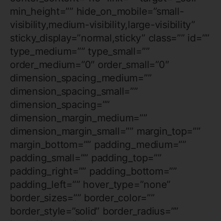
min_height=”” hide_on_mobile=”small-
visibility,medium-visibility,large-visibility”
sticky_display=”normal,sticky” class=”” id=””
type_medium=”” type_small=””
order_medium=”0″ order_small=”0″
dimension_spacing_medium=””
dimension_spacing_small=””
dimension_spacing=””
dimension_margin_medium=””
dimension_margin_small=”” margin_top=””
margin_bottom=”” padding_medium=””
padding_small=”” padding_top=””
padding_right=”” padding_bottom=””
padding_left=”” hover_type=”none”
border_sizes=”” border_color=””
border_style=”solid” border_radius=””