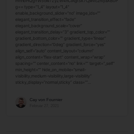
mhhbHQgYW5ow7ZyZW4nCiAgfSk7Cjwvc2NyaXB0P
g== type=”1_4″ layout=”1_4″
enable_background_slider=”no” image_ids=””
elegant_transition_effect=”fade”
elegant_background_scale=”cover”
elegant_transition_delay=”3″ gradient_top_color=””
gradient_bottom_color=”” gradient_type=”linear”
gradient_direction=”0deg” gradient_force=”yes”
align_self=”auto” content_layout=”column”
align_content=”flex-start” content_wrap=”wrap”
spacing=”” center_content=”no” link=”” target=”_self”
min_height=”” hide_on_mobile=”small-
visibility,medium-visibility,large-visibility”
sticky_display=”normal,sticky” class=””…
Cay von Fournier
Februar 27, 2021