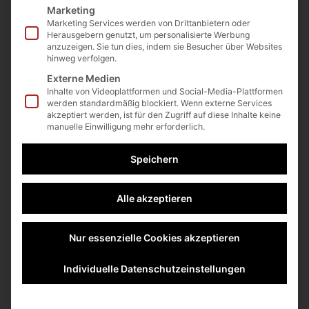
Marketing
Marketing Services werden von Drittanbietern oder
Herausgebern genutzt, um personalisierte Werbung
anzuzeigen. Sie tun dies, indem sie Besucher über Websites
hinweg verfolgen.
Externe Medien
PHNjcmlwdCBhc3luYyBzcmM9Imh0dHBzOi
Inhalte von Videoplattformen und Social-Media-Plattformen
werden standardmäßig blockiert. Wenn externe Services
8vd2lkZ2V0LndlYnNpdGV2b2ljZS5jb20vQ2
akzeptiert werden, ist für den Zugriff auf diese Inhalte keine
manuelle Einwilligung mehr erforderlich.
dwVWF0Q1EwbEU2c3pOZUJLTWVqZyI+PC
9zY3JpcHQ+CjxzY3JpcHQ+CiAgd2luZG93
Speichern
Lnd2RGF0YT13aW5kb3cud3ZEYXRhfHx7fT
tmdW5jdGlvbiB3dnRhZyhhLGIpe3d2RGF0Y
Alle akzeptieren
VthXT1iO30KICB3dnRhZygnaWQnLCAnQ2d
wVWF0Q1EwbEU2c3pOZUJLTWVqZycpOw
Nur essenzielle Cookies akzeptieren
ogIHd2dGFnKCdsYW5ndWFnZScsICdkZS1E
RScpOwogIHd2dGFnKCd3aWRnZXQtc3R5b
Individuelle Datenschutzeinstellungen
GUnLCB7CiAgICBiYWNrZ3JvdW5kQ29sb3I
6ICcjZTYwNTEzJywKICAgIGJ1dHRvblRleH