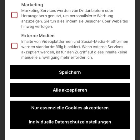
Marketing
Wirklich wichtiges
Marketing Services werden von Drittanbietern oder
Herausgebern genutzt, um personalisierte Werbung
anzuzeigen. Sie tun dies, indem sie Besucher über Websites
wagen
hinweg verfolgen.
Externe Medien
Inhalte von Videoplattformen und Social-Media-Plattformen
Endlich Montag! (KW 1) Wirklich Wichtiges wagen Ich
werden standardmäßig blockiert. Wenn externe Services
hoffe, Sie haben ein schönes Weihnachtsfest gefeiert
akzeptiert werden, ist für den Zugriff auf diese Inhalte keine
und nutzen nun die Tage zwischen den Jahren für
manuelle Einwilligung mehr erforderlich.
sich…
Speichern
Cay von Fournier
Dezember 30, 2024
Alle akzeptieren
Nur essenzielle Cookies akzeptieren
Individuelle Datenschutzeinstellungen