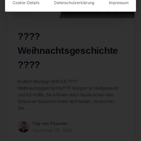
Cookie-Details
Datenschutzerklärung
Impressum
????
Weihnachtsgeschichte
????
Endlich Montag! (KW 52) ????
Weihnachtsgeschichte???? Morgen ist Heiligabend
und ich hoffe, Sie können auch heute schon den
Stress ein bisschen hinter sich lassen. Versuchen
Sie…
Cay von Fournier
Dezember 23, 2024