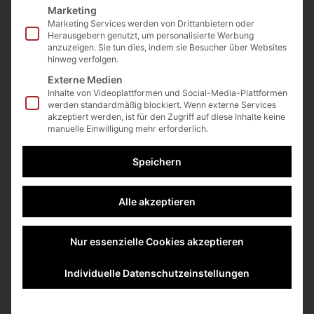
Marketing
Marketing Services werden von Drittanbietern oder
Herausgebern genutzt, um personalisierte Werbung
anzuzeigen. Sie tun dies, indem sie Besucher über Websites
hinweg verfolgen.
Externe Medien
Inhalte von Videoplattformen und Social-Media-Plattformen
werden standardmäßig blockiert. Wenn externe Services
akzeptiert werden, ist für den Zugriff auf diese Inhalte keine
UnternehmerEnergie
manuelle Einwilligung mehr erforderlich.
Speichern
1.995,00
€
995,00
€
Alle akzeptieren
Sie erhalten:
Nur essenzielle Cookies akzeptieren
Den gesamten Kurs Unternehmerenergie
(16 Module á 45 Minuten)
Individuelle Datenschutzeinstellungen
Zugriff auf das gesamte Lehrwerk inkl.
Vorlagen