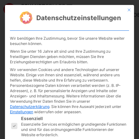
Mit die
ANMELD
Datenschutzeinstellungen
Wir benötigen Ihre Zustimmung, bevor Sie unsere Website weiter
/
/ UnternehmerEnergie
Start
UnternehmerEnergie
besuchen können.
Wenn Sie unter 16 Jahre alt sind und Ihre Zustimmung zu
freiwilligen Diensten geben möchten, müssen Sie Ihre
ANGEBOT!
Erziehungsberechtigten um Erlaubnis bitten.
Wir verwenden Cookies und andere Technologien auf unserer
Website. Einige von ihnen sind essenziell, während andere uns
helfen, diese Website und Ihre Erfahrung zu verbessern.
Personenbezogene Daten können verarbeitet werden (z. B. IP-
Adressen), z. B. für personalisierte Anzeigen und Inhalte oder
Anzeigen- und Inhaltsmessung.
Weitere Informationen über die
Verwendung Ihrer Daten finden Sie in unserer
Datenschutzerklärung
.
Sie können Ihre Auswahl jederzeit unter
Einstellungen
widerrufen oder anpassen.
Es folgt eine Liste der Service-Gruppen, fü
Essenziell
Essenzielle Services ermöglichen grundlegende Funktionen
und sind für das ordnungsgemäße Funktionieren der
Website erforderlich.