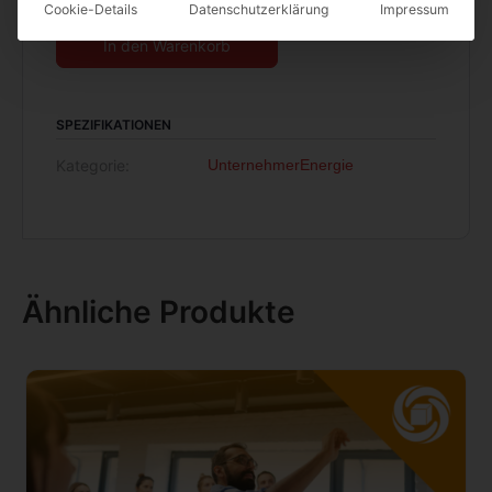
Cookie-Details
Datenschutzerklärung
Impressum
Alternative:
In den Warenkorb
SPEZIFIKATIONEN
Kategorie:
UnternehmerEnergie
Ähnliche Produkte