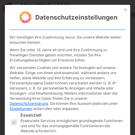
Mit die
ANMELD
Datenschutzeinstellungen
Wir benötigen Ihre Zustimmung, bevor Sie unsere Website weiter
/
/ Die Umsetzung durch ein gutes
Start
UnternehmerEnergie
besuchen können.
Wenn Sie unter 16 Jahre alt sind und Ihre Zustimmung zu
Controlling und eine UnternehmensAnalyse fördern
freiwilligen Diensten geben möchten, müssen Sie Ihre
Erziehungsberechtigten um Erlaubnis bitten.
Wir verwenden Cookies und andere Technologien auf unserer
Website. Einige von ihnen sind essenziell, während andere uns
helfen, diese Website und Ihre Erfahrung zu verbessern.
Personenbezogene Daten können verarbeitet werden (z. B. IP-
Adressen), z. B. für personalisierte Anzeigen und Inhalte oder
Anzeigen- und Inhaltsmessung.
Weitere Informationen über die
Verwendung Ihrer Daten finden Sie in unserer
Datenschutzerklärung
.
Sie können Ihre Auswahl jederzeit unter
Einstellungen
widerrufen oder anpassen.
Es folgt eine Liste der Service-Gruppen, fü
Essenziell
Essenzielle Services ermöglichen grundlegende Funktionen
und sind für das ordnungsgemäße Funktionieren der
Website erforderlich.