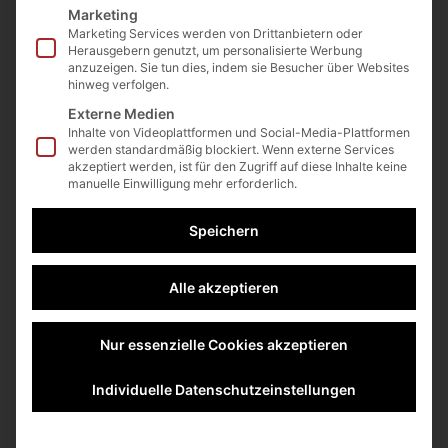
Marketing
Die Umsetzung durch ein
Marketing Services werden von Drittanbietern oder
Herausgebern genutzt, um personalisierte Werbung
gutes Controlling und eine
anzuzeigen. Sie tun dies, indem sie Besucher über Websites
hinweg verfolgen.
UnternehmensAnalyse
Externe Medien
fördern
Inhalte von Videoplattformen und Social-Media-Plattformen
werden standardmäßig blockiert. Wenn externe Services
akzeptiert werden, ist für den Zugriff auf diese Inhalte keine
manuelle Einwilligung mehr erforderlich.
199,00
€
Speichern
Dieser Kurs ist ein umfassender Leitfaden
zum Controlling und zur
Alle akzeptieren
Unternehmensanalyse.
Nur essenzielle Cookies akzeptieren
Er behandelt alles von den Grundlagen des
Controllings bis hin zu fortgeschrittenen
Individuelle Datenschutzeinstellungen
Themen wie Risikomanagement und
strategischem Controlling.