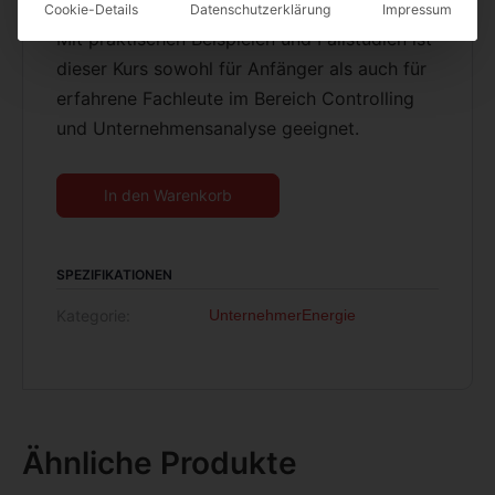
Cookie-Details
Datenschutzerklärung
Impressum
Mit praktischen Beispielen und Fallstudien ist
dieser Kurs sowohl für Anfänger als auch für
erfahrene Fachleute im Bereich Controlling
und Unternehmensanalyse geeignet.
Alternative:
In den Warenkorb
SPEZIFIKATIONEN
Kategorie:
UnternehmerEnergie
Ähnliche Produkte