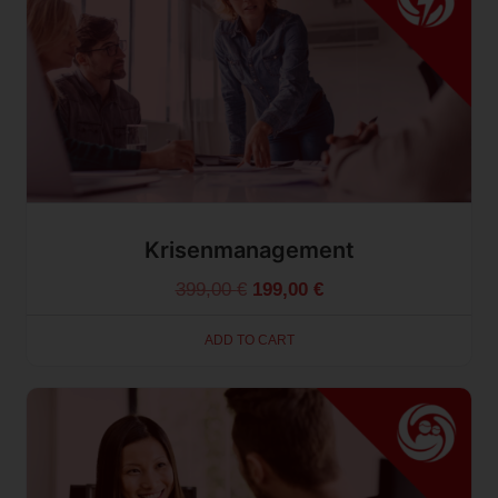
Krisenmanagement
399,00
€
199,00
€
ADD TO CART