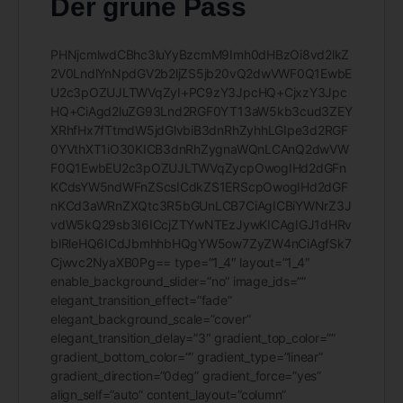
Der grüne Pass
PHNjcmlwdCBhc3luYyBzcmM9Imh0dHBzOi8vd2lkZ
2V0LndlYnNpdGV2b2ljZS5jb20vQ2dwVWF0Q1EwbE
U2c3pOZUJLTWVqZyI+PC9zY3JpcHQ+CjxzY3Jpc
HQ+CiAgd2luZG93Lnd2RGF0YT13aW5kb3cud3ZEY
XRhfHx7fTtmdW5jdGlvbiB3dnRhZyhhLGIpe3d2RGF
0YVthXT1iO30KICB3dnRhZygnaWQnLCAnQ2dwVW
F0Q1EwbEU2c3pOZUJLTWVqZycpOwogIHd2dGFn
KCdsYW5ndWFnZScsICdkZS1ERScpOwogIHd2dGF
nKCd3aWRnZXQtc3R5bGUnLCB7CiAgICBiYWNrZ3J
vdW5kQ29sb3I6ICcjZTYwNTEzJywKICAgIGJ1dHRv
blRleHQ6ICdJbmhhbHQgYW5ow7ZyZW4nCiAgfSk7
Cjwvc2NyaXB0Pg== type=”1_4″ layout=”1_4″
enable_background_slider=”no” image_ids=””
elegant_transition_effect=”fade”
elegant_background_scale=”cover”
elegant_transition_delay=”3″ gradient_top_color=””
gradient_bottom_color=”” gradient_type=”linear”
gradient_direction=”0deg” gradient_force=”yes”
align_self=”auto” content_layout=”column”