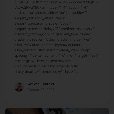
blRleHQ6ICdJbmhhbHQgYW5ow7ZyZW4nCiAgfSk7
Cjwvc2NyaXB0Pg== type=”1_4″ layout=”1_4″
enable_background_slider=”no” image_ids=””
elegant_transition_effect=”fade”
elegant_background_scale=”cover”
elegant_transition_delay=”3″ gradient_top_color=””
gradient_bottom_color=”” gradient_type=”linear”
gradient_direction=”0deg” gradient_force=”yes”
align_self=”auto” content_layout=”column”
align_content=”flex-start” content_wrap=”wrap”
spacing=”” center_content=”no” link=”” target=”_self”
min_height=”” hide_on_mobile=”small-
visibility,medium-visibility,large-visibility”
sticky_display=”normal,sticky” class=””…
Cay von Fournier
Februar 28, 2021