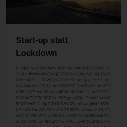
Start-up statt
Lockdown
PHNjcmlwdCBhc3luYyBzcmM9Imh0dHBzOi8vd2lkZ
2V0LndlYnNpdGV2b2ljZS5jb20vQ2dwVWF0Q1EwbE
U2c3pOZUJLTWVqZyI+PC9zY3JpcHQ+CjxzY3Jpc
HQ+CiAgd2luZG93Lnd2RGF0YT13aW5kb3cud3ZEY
XRhfHx7fTtmdW5jdGlvbiB3dnRhZyhhLGIpe3d2RGF
0YVthXT1iO30KICB3dnRhZygnaWQnLCAnQ2dwVW
F0Q1EwbEU2c3pOZUJLTWVqZycpOwogIHd2dGFn
KCdsYW5ndWFnZScsICdkZS1ERScpOwogIHd2dGF
nKCd3aWRnZXQtc3R5bGUnLCB7CiAgICBiYWNrZ3J
vdW5kQ29sb3I6ICcjZTYwNTEzJywKICAgIGJ1dHRv