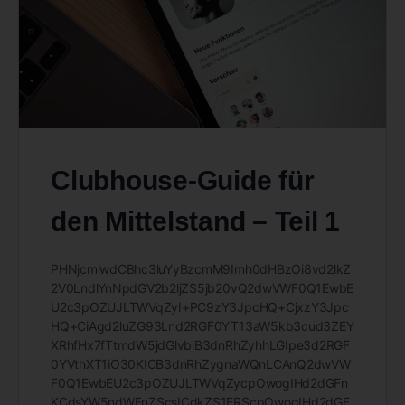
Clubhouse-Guide für
den Mittelstand – Teil 1
PHNjcmlwdCBhc3luYyBzcmM9Imh0dHBzOi8vd2lkZ
2V0LndlYnNpdGV2b2ljZS5jb20vQ2dwVWF0Q1EwbE
U2c3pOZUJLTWVqZyI+PC9zY3JpcHQ+CjxzY3Jpc
HQ+CiAgd2luZG93Lnd2RGF0YT13aW5kb3cud3ZEY
XRhfHx7fTtmdW5jdGlvbiB3dnRhZyhhLGIpe3d2RGF
0YVthXT1iO30KICB3dnRhZygnaWQnLCAnQ2dwVW
F0Q1EwbEU2c3pOZUJLTWVqZycpOwogIHd2dGFn
KCdsYW5ndWFnZScsICdkZS1ERScpOwogIHd2dGF