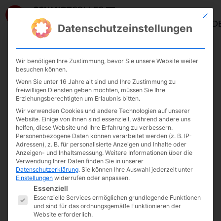
Mit die
ANMELD
Datenschutzeinstellungen
Wir benötigen Ihre Zustimmung, bevor Sie unsere Website weiter
Kategorie:
CDI
besuchen können.
Wenn Sie unter 16 Jahre alt sind und Ihre Zustimmung zu
freiwilligen Diensten geben möchten, müssen Sie Ihre
Erziehungsberechtigten um Erlaubnis bitten.
Cay´s Daily Inspiration
Wir verwenden Cookies und andere Technologien auf unserer
Website. Einige von ihnen sind essenziell, während andere uns
helfen, diese Website und Ihre Erfahrung zu verbessern.
Personenbezogene Daten können verarbeitet werden (z. B. IP-
Adressen), z. B. für personalisierte Anzeigen und Inhalte oder
Anzeigen- und Inhaltsmessung.
Weitere Informationen über die
Verwendung Ihrer Daten finden Sie in unserer
Datenschutzerklärung
.
Sie können Ihre Auswahl jederzeit unter
Einstellungen
widerrufen oder anpassen.
Es folgt eine Liste der Service-Gruppen, fü
Essenziell
Essenzielle Services ermöglichen grundlegende Funktionen
und sind für das ordnungsgemäße Funktionieren der
Website erforderlich.