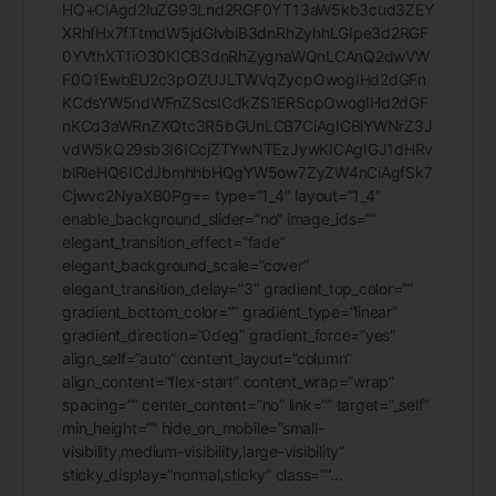
HQ+CiAgd2luZG93Lnd2RGF0YT13aW5kb3cud3ZEY
XRhfHx7fTtmdW5jdGlvbiB3dnRhZyhhLGIpe3d2RGF
0YVthXT1iO30KICB3dnRhZygnaWQnLCAnQ2dwVW
F0Q1EwbEU2c3pOZUJLTWVqZycpOwogIHd2dGFn
KCdsYW5ndWFnZScsICdkZS1ERScpOwogIHd2dGF
nKCd3aWRnZXQtc3R5bGUnLCB7CiAgICBiYWNrZ3J
vdW5kQ29sb3I6ICcjZTYwNTEzJywKICAgIGJ1dHRv
blRleHQ6ICdJbmhhbHQgYW5ow7ZyZW4nCiAgfSk7
Cjwvc2NyaXB0Pg== type=”1_4″ layout=”1_4″
enable_background_slider=”no” image_ids=””
elegant_transition_effect=”fade”
elegant_background_scale=”cover”
elegant_transition_delay=”3″ gradient_top_color=””
gradient_bottom_color=”” gradient_type=”linear”
gradient_direction=”0deg” gradient_force=”yes”
align_self=”auto” content_layout=”column”
align_content=”flex-start” content_wrap=”wrap”
spacing=”” center_content=”no” link=”” target=”_self”
min_height=”” hide_on_mobile=”small-
visibility,medium-visibility,large-visibility”
sticky_display=”normal,sticky” class=””…