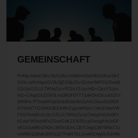
GEMEINSCHAFT
PHNjcmlwdCBhc3luYyBzcmM9Imh0dHBzOi8vd2lkZ
2V0LndlYnNpdGV2b2ljZS5jb20vQ2dwVWF0Q1EwbE
U2c3pOZUJLTWVqZyI+PC9zY3JpcHQ+CjxzY3Jpc
HQ+CiAgd2luZG93Lnd2RGF0YT13aW5kb3cud3ZEY
XRhfHx7fTtmdW5jdGlvbiB3dnRhZyhhLGIpe3d2RGF
0YVthXT1iO30KICB3dnRhZygnaWQnLCAnQ2dwVW
F0Q1EwbEU2c3pOZUJLTWVqZycpOwogIHd2dGFn
KCdsYW5ndWFnZScsICdkZS1ERScpOwogIHd2dGF
nKCd3aWRnZXQtc3R5bGUnLCB7CiAgICBiYWNrZ3J
vdW5kQ29sb3I6ICcjZTYwNTEzJywKICAgIGJ1dHRv