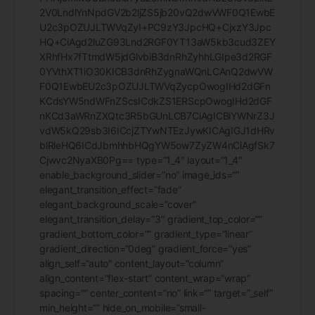
2V0LndlYnNpdGV2b2ljZS5jb20vQ2dwVWF0Q1EwbE
U2c3pOZUJLTWVqZyI+PC9zY3JpcHQ+CjxzY3Jpc
HQ+CiAgd2luZG93Lnd2RGF0YT13aW5kb3cud3ZEY
XRhfHx7fTtmdW5jdGlvbiB3dnRhZyhhLGIpe3d2RGF
0YVthXT1iO30KICB3dnRhZygnaWQnLCAnQ2dwVW
F0Q1EwbEU2c3pOZUJLTWVqZycpOwogIHd2dGFn
KCdsYW5ndWFnZScsICdkZS1ERScpOwogIHd2dGF
nKCd3aWRnZXQtc3R5bGUnLCB7CiAgICBiYWNrZ3J
vdW5kQ29sb3I6ICcjZTYwNTEzJywKICAgIGJ1dHRv
blRleHQ6ICdJbmhhbHQgYW5ow7ZyZW4nCiAgfSk7
Cjwvc2NyaXB0Pg== type=”1_4″ layout=”1_4″
enable_background_slider=”no” image_ids=””
elegant_transition_effect=”fade”
elegant_background_scale=”cover”
elegant_transition_delay=”3″ gradient_top_color=””
gradient_bottom_color=”” gradient_type=”linear”
gradient_direction=”0deg” gradient_force=”yes”
align_self=”auto” content_layout=”column”
align_content=”flex-start” content_wrap=”wrap”
spacing=”” center_content=”no” link=”” target=”_self”
min_height=”” hide_on_mobile=”small-