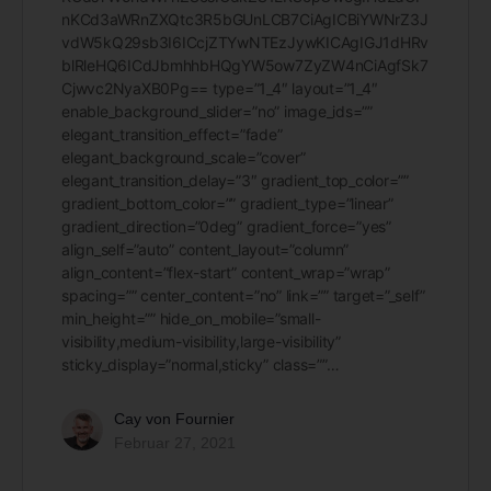
nKCd3aWRnZXQtc3R5bGUnLCB7CiAgICBiYWNrZ3J
vdW5kQ29sb3I6ICcjZTYwNTEzJywKICAgIGJ1dHRv
blRleHQ6ICdJbmhhbHQgYW5ow7ZyZW4nCiAgfSk7
Cjwvc2NyaXB0Pg== type=”1_4″ layout=”1_4″
enable_background_slider=”no” image_ids=””
elegant_transition_effect=”fade”
elegant_background_scale=”cover”
elegant_transition_delay=”3″ gradient_top_color=””
gradient_bottom_color=”” gradient_type=”linear”
gradient_direction=”0deg” gradient_force=”yes”
align_self=”auto” content_layout=”column”
align_content=”flex-start” content_wrap=”wrap”
spacing=”” center_content=”no” link=”” target=”_self”
min_height=”” hide_on_mobile=”small-
visibility,medium-visibility,large-visibility”
sticky_display=”normal,sticky” class=””…
Cay von Fournier
Februar 27, 2021