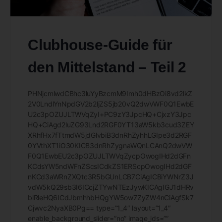
Clubhouse-Guide für
den Mittelstand – Teil 2
PHNjcmlwdCBhc3luYyBzcmM9Imh0dHBzOi8vd2lkZ
2V0LndlYnNpdGV2b2ljZS5jb20vQ2dwVWF0Q1EwbE
U2c3pOZUJLTWVqZyI+PC9zY3JpcHQ+CjxzY3Jpc
HQ+CiAgd2luZG93Lnd2RGF0YT13aW5kb3cud3ZEY
XRhfHx7fTtmdW5jdGlvbiB3dnRhZyhhLGIpe3d2RGF
0YVthXT1iO30KICB3dnRhZygnaWQnLCAnQ2dwVW
F0Q1EwbEU2c3pOZUJLTWVqZycpOwogIHd2dGFn
KCdsYW5ndWFnZScsICdkZS1ERScpOwogIHd2dGF
nKCd3aWRnZXQtc3R5bGUnLCB7CiAgICBiYWNrZ3J
vdW5kQ29sb3I6ICcjZTYwNTEzJywKICAgIGJ1dHRv
blRleHQ6ICdJbmhhbHQgYW5ow7ZyZW4nCiAgfSk7
Cjwvc2NyaXB0Pg== type=”1_4″ layout=”1_4″
enable_background_slider=”no” image_ids=””