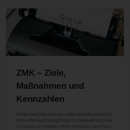
ZMK – Ziele,
Maßnahmen und
Kennzahlen
PHNjcmlwdCBhc3luYyBzcmM9Imh0dHBzOi8vd2lkZ
2V0LndlYnNpdGV2b2ljZS5jb20vQ2dwVWF0Q1EwbE
U2c3pOZUJLTWVqZyI+PC9zY3JpcHQ+CjxzY3Jpc