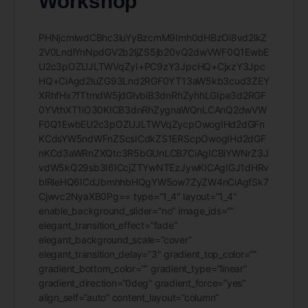
Workshop
PHNjcmlwdCBhc3luYyBzcmM9Imh0dHBzOi8vd2lkZ
2V0LndlYnNpdGV2b2ljZS5jb20vQ2dwVWF0Q1EwbE
U2c3pOZUJLTWVqZyI+PC9zY3JpcHQ+CjxzY3Jpc
HQ+CiAgd2luZG93Lnd2RGF0YT13aW5kb3cud3ZEY
XRhfHx7fTtmdW5jdGlvbiB3dnRhZyhhLGIpe3d2RGF
0YVthXT1iO30KICB3dnRhZygnaWQnLCAnQ2dwVW
F0Q1EwbEU2c3pOZUJLTWVqZycpOwogIHd2dGFn
KCdsYW5ndWFnZScsICdkZS1ERScpOwogIHd2dGF
nKCd3aWRnZXQtc3R5bGUnLCB7CiAgICBiYWNrZ3J
vdW5kQ29sb3I6ICcjZTYwNTEzJywKICAgIGJ1dHRv
blRleHQ6ICdJbmhhbHQgYW5ow7ZyZW4nCiAgfSk7
Cjwvc2NyaXB0Pg== type=”1_4″ layout=”1_4″
enable_background_slider=”no” image_ids=””
elegant_transition_effect=”fade”
elegant_background_scale=”cover”
elegant_transition_delay=”3″ gradient_top_color=””
gradient_bottom_color=”” gradient_type=”linear”
gradient_direction=”0deg” gradient_force=”yes”
align_self=”auto” content_layout=”column”