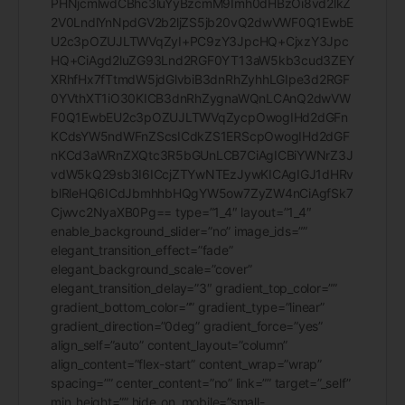
PHNjcmlwdCBhc3luYyBzcmM9Imh0dHBzOi8vd2lkZ
2V0LndlYnNpdGV2b2ljZS5jb20vQ2dwVWF0Q1EwbE
U2c3pOZUJLTWVqZyI+PC9zY3JpcHQ+CjxzY3Jpc
HQ+CiAgd2luZG93Lnd2RGF0YT13aW5kb3cud3ZEY
XRhfHx7fTtmdW5jdGlvbiB3dnRhZyhhLGIpe3d2RGF
0YVthXT1iO30KICB3dnRhZygnaWQnLCAnQ2dwVW
F0Q1EwbEU2c3pOZUJLTWVqZycpOwogIHd2dGFn
KCdsYW5ndWFnZScsICdkZS1ERScpOwogIHd2dGF
nKCd3aWRnZXQtc3R5bGUnLCB7CiAgICBiYWNrZ3J
vdW5kQ29sb3I6ICcjZTYwNTEzJywKICAgIGJ1dHRv
blRleHQ6ICdJbmhhbHQgYW5ow7ZyZW4nCiAgfSk7
Cjwvc2NyaXB0Pg== type=”1_4″ layout=”1_4″
enable_background_slider=”no” image_ids=””
elegant_transition_effect=”fade”
elegant_background_scale=”cover”
elegant_transition_delay=”3″ gradient_top_color=””
gradient_bottom_color=”” gradient_type=”linear”
gradient_direction=”0deg” gradient_force=”yes”
align_self=”auto” content_layout=”column”
align_content=”flex-start” content_wrap=”wrap”
spacing=”” center_content=”no” link=”” target=”_self”
min_height=”” hide_on_mobile=”small-