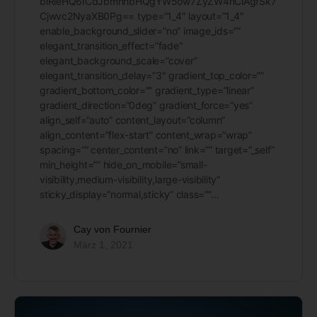
blRleHQ6ICdJbmhhbHQgYW5ow7ZyZW4nCiAgfSk7
Cjwvc2NyaXB0Pg== type=”1_4″ layout=”1_4″
enable_background_slider=”no” image_ids=””
elegant_transition_effect=”fade”
elegant_background_scale=”cover”
elegant_transition_delay=”3″ gradient_top_color=””
gradient_bottom_color=”” gradient_type=”linear”
gradient_direction=”0deg” gradient_force=”yes”
align_self=”auto” content_layout=”column”
align_content=”flex-start” content_wrap=”wrap”
spacing=”” center_content=”no” link=”” target=”_self”
min_height=”” hide_on_mobile=”small-
visibility,medium-visibility,large-visibility”
sticky_display=”normal,sticky” class=””…
Cay von Fournier
März 1, 2021