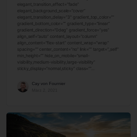
elegant_transition_effect=”fade”
elegant_background_scale=”cover”
elegant_transition_delay=”3″ gradient_top_color=””
gradient_bottom_color=”” gradient_type=”linear”
gradient_direction=”0deg” gradient_force=”yes”
align_self=”auto” content_layout=”column”
align_content=”flex-start” content_wrap=”wrap”
spacing=”” center_content=”no” link=”” target=”_self”
min_height=”” hide_on_mobile=”small-
visibility,medium-visibility,large-visibility”
sticky_display=”normal,sticky” class=””…
Cay von Fournier
März 2, 2021