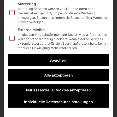
Marketing
Clubhouse-Guide für
Marketing Services werden von Drittanbietern oder
Herausgebern genutzt, um personalisierte Werbung
anzuzeigen. Sie tun dies, indem sie Besucher über Websites
den Mittelstand – Teil 3
hinweg verfolgen.
Externe Medien
Inhalte von Videoplattformen und Social-Media-Plattformen
PHNjcmlwdCBhc3luYyBzcmM9Imh0dHBzOi8vd2lkZ
werden standardmäßig blockiert. Wenn externe Services
2V0LndlYnNpdGV2b2ljZS5jb20vQ2dwVWF0Q1EwbE
akzeptiert werden, ist für den Zugriff auf diese Inhalte keine
U2c3pOZUJLTWVqZyI+PC9zY3JpcHQ+CjxzY3Jpc
manuelle Einwilligung mehr erforderlich.
HQ+CiAgd2luZG93Lnd2RGF0YT13aW5kb3cud3ZEY
XRhfHx7fTtmdW5jdGlvbiB3dnRhZyhhLGIpe3d2RGF
Speichern
0YVthXT1iO30KICB3dnRhZygnaWQnLCAnQ2dwVW
F0Q1EwbEU2c3pOZUJLTWVqZycpOwogIHd2dGFn
KCdsYW5ndWFnZScsICdkZS1ERScpOwogIHd2dGF
Alle akzeptieren
nKCd3aWRnZXQtc3R5bGUnLCB7CiAgICBiYWNrZ3J
vdW5kQ29sb3I6ICcjZTYwNTEzJywKICAgIGJ1dHRv
Nur essenzielle Cookies akzeptieren
blRleHQ6ICdJbmhhbHQgYW5ow7ZyZW4nCiAgfSk7
Cjwvc2NyaXB0Pg== type=”1_4″ layout=”1_4″
enable_background_slider=”no” image_ids=””
Individuelle Datenschutzeinstellungen
elegant_transition_effect=”fade”
elegant_background_scale=”cover”